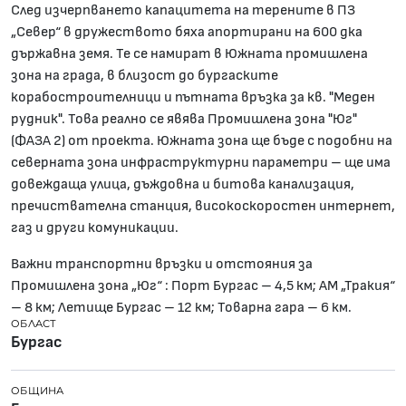
След изчерпването капацитета на терените в ПЗ
„Север“ в дружеството бяха апортирани на 600 дка
държавна земя. Те се намират в Южната промишлена
зона на града, в близост до бургаските
корабостроителници и пътната връзка за кв. "Меден
рудник". Това реално се явява Промишлена зона "Юг"
(ФАЗА 2) от проекта. Южната зона ще бъде с подобни на
северната зона инфраструктурни параметри – ще има
довеждаща улица, дъждовна и битова канализация,
пречиствателна станция, високоскоростен интернет,
газ и други комуникации.
Важни транспортни връзки и отстояния за
Промишлена зона „Юг“ : Порт Бургас – 4,5 км; АМ „Тракия“
– 8 км; Летище Бургас – 12 км; Товарна гара – 6 км.
ОБЛАСТ
Бургас
ОБЩИНА