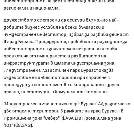
инвеститорите е на две институционални нива -
регионална и национална.
Дружеството се стреми да осигури възможно най-
добрите бизнес условия на всеки български и
чуждестранен инвеститор, избрал да развива дейност
в град Бургас. Процедурите, сроковете и разходите за
инвеститорите са значително съкратени и това
произтича от планирането и развитието на
инфраструктурата в цялата индустриална зона.
„Индустриален и логистичен парк Бургас“ оказва
съдействие на инвеститорите при справяне с
процедури за строителство и координация с други
органи, институции и комуналните компании.
"Индустриален и логистичен парк Бургас" АД разполага с
две отделни територии в рамките на град Бургас - в
Промишлена зона "Север" (ФАЗА 1) и Промишлена зона
"Юг" (ФАЗА 2).